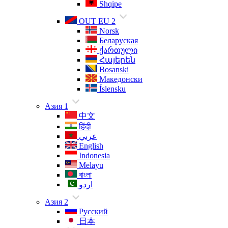
Shqipe
OUT EU 2
Norsk
Беларуская
ქართული
Հայերեն
Bosanski
Македонски
Íslensku
Азия 1
中文
हिंदी
عربي
English
Indonesia
Melayu
বাংলা
اردو
Азия 2
Русский
日本