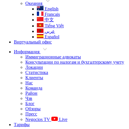
Океания
English
Français
中文
Tiếng Việt
عربي
Español
Виртуальный офис
Информация
Иммиграционные адвокаты
Консультации по налогам и бухгалтерскому учету
Локации
Статистика
Клиенты
Нас
Команда
Район
Чзв
Блог
Обзоры
Пресс
Negocios TV
Live
Тарифы