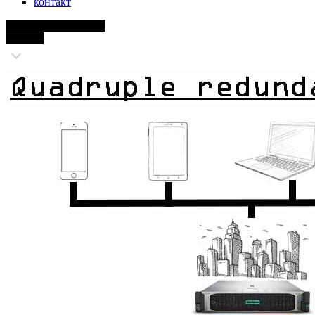
контакт
4x Резервные копии
до 6 Тб