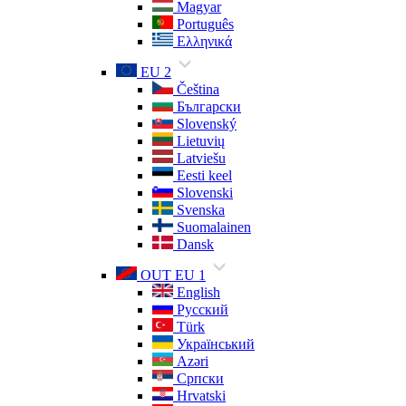
Magyar
Português
Ελληνικά
EU 2
Čeština
Български
Slovenský
Lietuvių
Latviešu
Eesti keel
Slovenski
Svenska
Suomalainen
Dansk
OUT EU 1
English
Русский
Türk
Український
Azəri
Српски
Hrvatski