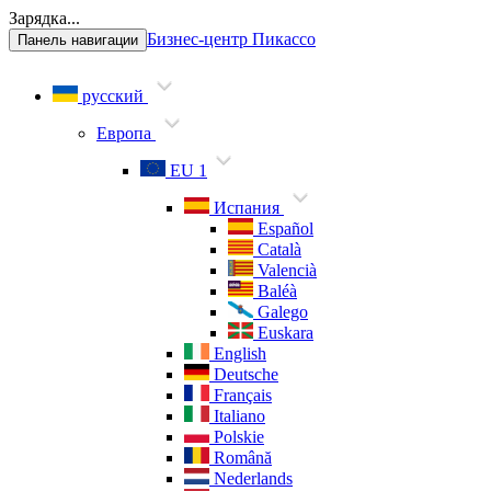
Зарядка...
Бизнес-центр Пикассо
Панель навигации
русский
Европа
EU 1
Испания
Español
Català
Valencià
Baléà
Galego
Euskara
English
Deutsche
Français
Italiano
Polskie
Română
Nederlands