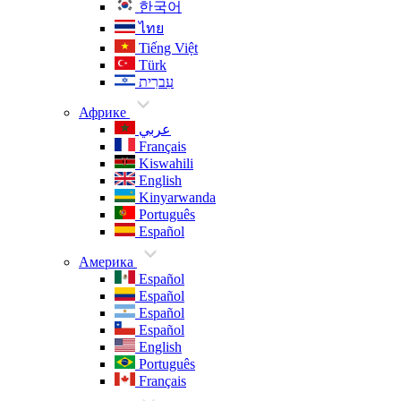
한국어
ไทย
Tiếng Việt
Türk
עִברִית
Африке
عربي
Français
Kiswahili
English
Kinyarwanda
Português
Español
Америка
Español
Español
Español
Español
English
Português
Français